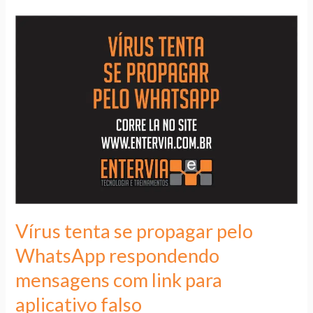
Vírus
tenta
se
propagar
pelo
WhatsApp
respondendo
mensagens
com
link
para
Vírus tenta se propagar pelo
aplicativo
WhatsApp respondendo
falso
mensagens com link para
aplicativo falso